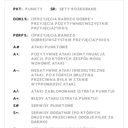
PKT:
PUNKTY
SR:
SETY ROZEGRANE
DOKŁ%:
((PRZYJĘCIA BARDZO DOBRE +
PRZYJĘCIA POZYTYWNE)/WSZYSTKIE
PRZYJĘCIA)*100%
PERF%:
((PRZYJĘCIA BARDZO
DOBRE)/WSZYSTKIE PRZYJĘCIA)*100%
A#
ATAKI PUNKTOWE
A+:
POZYTYWNE ATAKI (KONTYNUACJA
AKCJI, PO KTÓRYCH ZESPÓŁ MÓGŁ
WZNOWIĆ ATAK)
A-:
NEGATYWNE ATAKI (NIESKUTECZNE
ATAKI, PO KTÓRYCH DRUŻYNA
PRZECIWNA BYŁA W STANIE
WYPROWADZIĆ ATAK)
A/:
ATAKI ZABLOKOWANE (STRATA PUNKTU)
A=:
BŁĘDY ATAKU (STRATA PUNKTU)
S#
SERWISY PUNKTOWE
S+:
SERWISY DODATNIE (PO KTÓRYCH
DRUŻYNA PRZECIWNA ODDAJE PIŁKE ZA
DARMO)