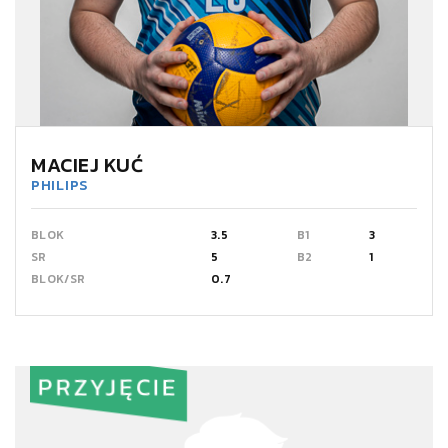
MACIEJ KUĆ
PHILIPS
BLOK
3.5
B1
3
SR
5
B2
1
BLOK/SR
0.7
PRZYJĘCIE