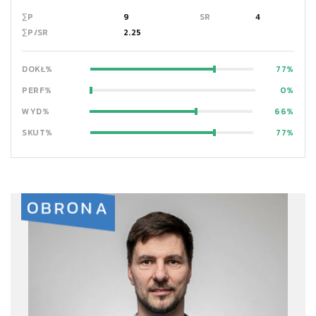
∑P
9
SR
4
∑P/SR
2.25
DOKŁ%
77
PERF%
0
WYD%
66
SKUT%
77
OBRONA