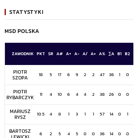
STATYSTYKI
MSD POLSKA
ZAWODNIK
PKT
SR
A#
A+
A-
A/
A=
A%
∑A
B1
B2
S
PIOTR
18
5
17
6
9
2
2
47
36
1
0
0
SZOPA
PIOTR
11
4
10
6
4
4
2
38
26
0
0
1
RYBARCZYK
MARIUSZ
10.5
4
8
1
3
1
1
57
14
0
1
2
RYSZ
BARTOSZ
6
2
5
4
5
0
0
36
14
0
0
1
LEWICKI