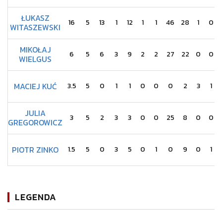
ŁUKASZ
16
5
13
1
12
1
1
46
28
1
0
WITASZEWSKI
MIKOŁAJ
6
5
6
3
9
2
2
27
22
0
0
WIELGUS
MACIEJ KUĆ
3.5
5
0
1
1
0
0
0
2
3
1
JULIA
3
5
2
3
3
0
0
25
8
0
0
GREGOROWICZ
PIOTR ZINKO
1.5
5
0
3
5
0
1
0
9
0
1
LEGENDA