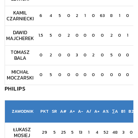
KAMIL
6
4
5
0
2
1
0
63
8
1
0
0
CZARNIECKI
DAWID
1.5
5
0
2
0
0
0
0
2
0
1
1
MAJCHEREK
TOMASZ
0
2
0
0
3
0
2
0
5
0
0
0
BALA
MICHAŁ
0
5
0
0
0
0
0
0
0
0
0
0
MOCZARSKI
PHILIPS
ZAWODNIK
PKT
SR
A#
A+
A-
A/
A=
A%
∑A
B1
B2
ŁUKASZ
29
5
25
5
13
1
4
52
48
3
0
MOSIEJ