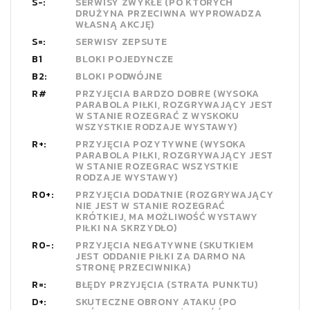
S-:
SERWISY ZWYKŁE (PO KTÓRYCH
DRUŻYNA PRZECIWNA WYPROWADZA
WŁASNĄ AKCJĘ)
S=:
SERWISY ZEPSUTE
B1
BLOKI POJEDYNCZE
B2:
BLOKI PODWÓJNE
R#
PRZYJĘCIA BARDZO DOBRE (WYSOKA
PARABOLA PIŁKI, ROZGRYWAJĄCY JEST
W STANIE ROZEGRAĆ Z WYSKOKU
WSZYSTKIE RODZAJE WYSTAWY)
R+:
PRZYJĘCIA POZYTYWNE (WYSOKA
PARABOLA PIŁKI, ROZGRYWAJĄCY JEST
W STANIE ROZEGRAC WSZYSTKIE
RODZAJE WYSTAWY)
R0+:
PRZYJĘCIA DODATNIE (ROZGRYWAJĄCY
NIE JEST W STANIE ROZEGRAĆ
KRÓTKIEJ, MA MOŻLIWOŚĆ WYSTAWY
PIŁKI NA SKRZYDŁO)
R0-:
PRZYJĘCIA NEGATYWNE (SKUTKIEM
JEST ODDANIE PIŁKI ZA DARMO NA
STRONĘ PRZECIWNIKA)
R=:
BŁĘDY PRZYJĘCIA (STRATA PUNKTU)
D+:
SKUTECZNE OBRONY ATAKU (PO