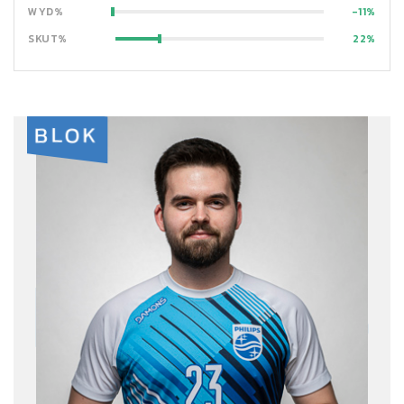
WYD%
-11
SKUT%
22
BLOK