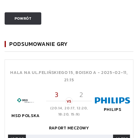
POWRÓT
PODSUMOWANIE GRY
HALA NA UL.FELIŃSKIEGO 15, BOISKO A -
2025-02-11,
21:15
3
2
VS
(20:14, 20:17, 12:20,
PHILIPS
18:20, 15:9)
MSD POLSKA
RAPORT MECZOWY