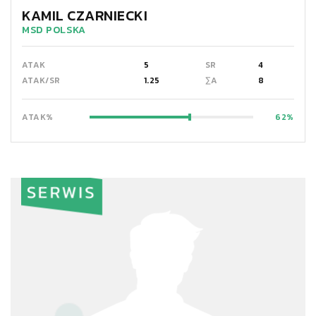
KAMIL CZARNIECKI
MSD POLSKA
ATAK
5
SR
4
ATAK/SR
1.25
∑A
8
ATAK%
62
SERWIS