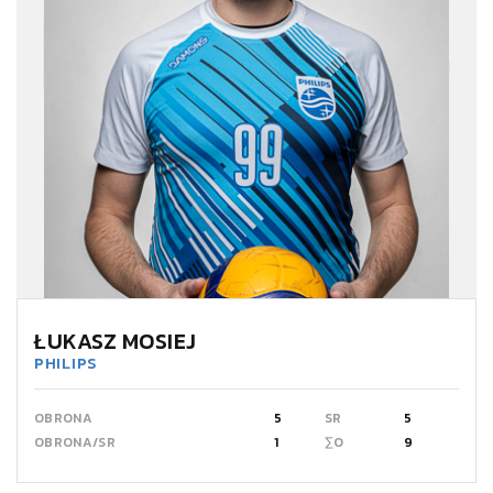
ŁUKASZ MOSIEJ
PHILIPS
OBRONA
5
SR
5
OBRONA/SR
1
∑O
9