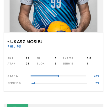
ŁUKASZ MOSIEJ
PHILIPS
PKT
29
SR
5
PKT/SR
5.8
ATAK
25
BLOK
3
SERWIS
1
ATAK%
52
SERWIS%
7