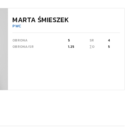
MARTA ŚMIESZEK
PWC
OBRONA
5
SR
4
OBRONA/SR
1.25
∑O
5