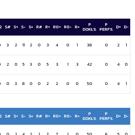
P
P
2
S#
S+
S-
S=
R#
R+
R0+
R0-
R=
D+
D-
DOKŁ%
PERF%
0
3
2
11
2
0
3
4
0
1
38
0
2
1
0
2
0
5
3
0
5
3
1
3
42
0
4
0
0
0
3
8
0
0
2
2
0
0
50
0
4
1
P
P
2
S#
S+
S-
S=
R#
R+
R0+
R0-
R=
D+
D-
DOKŁ%
PERF%
0
0
1
4
2
1
7
7
1
0
50
6
5
0