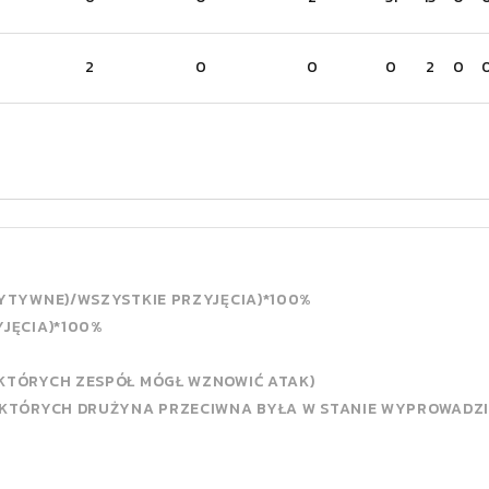
2
0
0
0
2
0
ZYTYWNE)/WSZYSTKIE PRZYJĘCIA)*100%
YJĘCIA)*100%
 KTÓRYCH ZESPÓŁ MÓGŁ WZNOWIĆ ATAK)
 KTÓRYCH DRUŻYNA PRZECIWNA BYŁA W STANIE WYPROWADZI