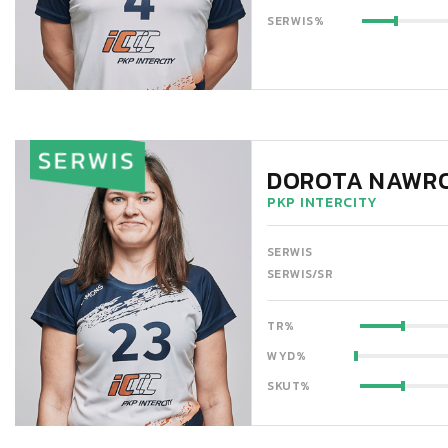
SERWIS%
SERWIS
DOROTA NAWR
PKP INTERCITY
SERWIS
SERWIS/SR
TR%
WYD%
SKUT%