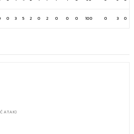
0
0
3
5
2
0
2
0
0
0
100
0
3
0
Ć ATAK)