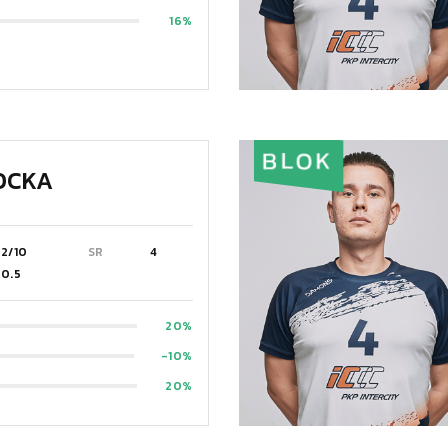
16
BLOK
OCKA
2/10
SR
4
0.5
20
-10
20