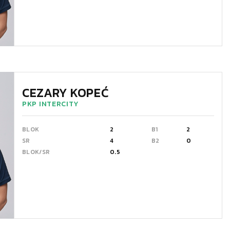
CEZARY KOPEĆ
PKP INTERCITY
BLOK
2
B1
2
SR
4
B2
0
BLOK/SR
0.5