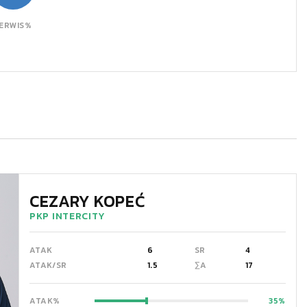
ERWIS%
CEZARY KOPEĆ
PKP INTERCITY
ATAK
6
SR
4
ATAK/SR
1.5
∑A
17
ATAK%
35