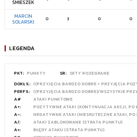
ŚMIESZEK
MARCIN
0
3
0
0
SOLARSKI
LEGENDA
PKT:
PUNKTY
SR:
SETY ROZEGRANE
DOKŁ%:
((PRZYJĘCIA BARDZO DOBRE + PRZYJĘCIA PO
PERF%:
((PRZYJĘCIA BARDZO DOBRE)/WSZYSTKIE PRZ
A#
ATAKI PUNKTOWE
A+:
POZYTYWNE ATAKI (KONTYNUACJA AKCJI, PO
A-:
NEGATYWNE ATAKI (NIESKUTECZNE ATAKI, PO
A/:
ATAKI ZABLOKOWANE (STRATA PUNKTU)
A=:
BŁĘDY ATAKU (STRATA PUNKTU)