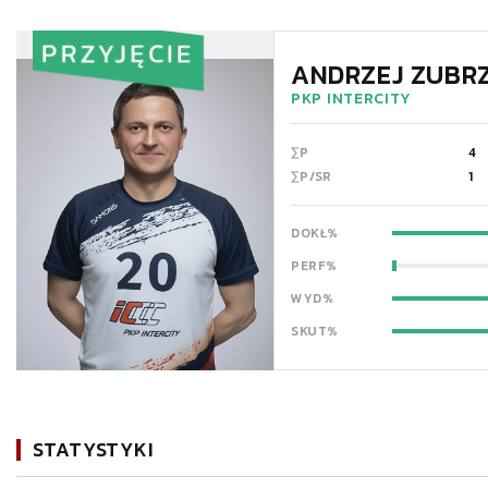
PRZYJĘCIE
ANDRZEJ ZUBRZ
PKP INTERCITY
∑P
4
∑P/SR
1
DOKŁ%
PERF%
WYD%
SKUT%
STATYSTYKI