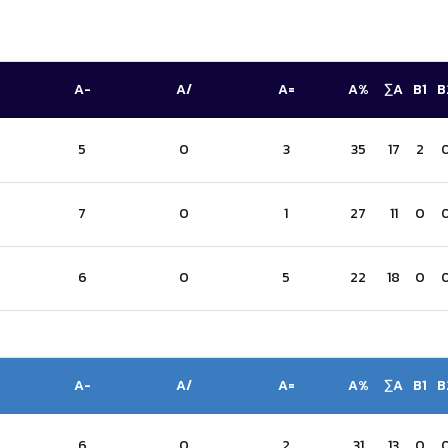
A-
A/
A=
A%
∑A
B1
B
5
0
3
35
17
2
7
0
1
27
11
0
6
0
5
22
18
0
A-
A/
A=
A%
∑A
B1
B
6
0
2
31
13
0