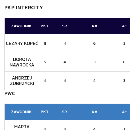
PKP INTERCITY
ZAWODNIK
PKT
SR
A#
A+
CEZARY KOPEĆ
11
4
6
3
DOROTA
5
4
3
0
NAWROCKA
ANDRZEJ
4
4
4
3
ZUBRZYCKI
PWC
ZAWODNIK
PKT
SR
A#
A+
MARTA
4
4
4
1