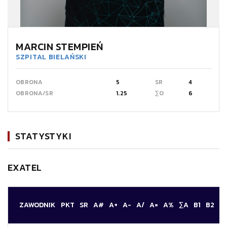
MARCIN STEMPIEŃ
SZPITAL BIELAŃSKI
OBRONA
5
SR
4
OBRONA/SR
1.25
∑O
6
STATYSTYKI
EXATEL
ZAWODNIK
PKT
SR
A#
A+
A-
A/
A=
A%
∑A
B1
B2
S