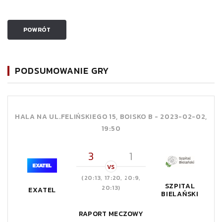
POWRÓT
PODSUMOWANIE GRY
HALA NA UL.FELIŃSKIEGO 15, BOISKO B -
2023-02-02,
19:50
3
1
VS
(20:13, 17:20, 20:9,
SZPITAL
20:13)
EXATEL
BIELAŃSKI
RAPORT MECZOWY