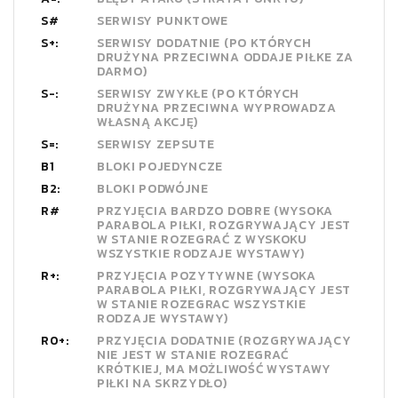
S#
SERWISY PUNKTOWE
S+:
SERWISY DODATNIE (PO KTÓRYCH
DRUŻYNA PRZECIWNA ODDAJE PIŁKE ZA
DARMO)
S-:
SERWISY ZWYKŁE (PO KTÓRYCH
DRUŻYNA PRZECIWNA WYPROWADZA
WŁASNĄ AKCJĘ)
S=:
SERWISY ZEPSUTE
B1
BLOKI POJEDYNCZE
B2:
BLOKI PODWÓJNE
R#
PRZYJĘCIA BARDZO DOBRE (WYSOKA
PARABOLA PIŁKI, ROZGRYWAJĄCY JEST
W STANIE ROZEGRAĆ Z WYSKOKU
WSZYSTKIE RODZAJE WYSTAWY)
R+:
PRZYJĘCIA POZYTYWNE (WYSOKA
PARABOLA PIŁKI, ROZGRYWAJĄCY JEST
W STANIE ROZEGRAC WSZYSTKIE
RODZAJE WYSTAWY)
R0+:
PRZYJĘCIA DODATNIE (ROZGRYWAJĄCY
NIE JEST W STANIE ROZEGRAĆ
KRÓTKIEJ, MA MOŻLIWOŚĆ WYSTAWY
PIŁKI NA SKRZYDŁO)