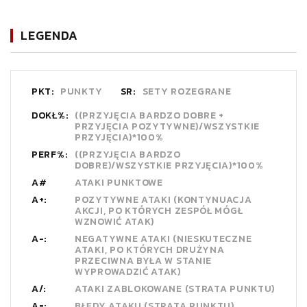
LEGENDA
PKT:
PUNKTY
SR:
SETY ROZEGRANE
DOKŁ%:
((PRZYJĘCIA BARDZO DOBRE +
PRZYJĘCIA POZYTYWNE)/WSZYSTKIE
PRZYJĘCIA)*100%
PERF%:
((PRZYJĘCIA BARDZO
DOBRE)/WSZYSTKIE PRZYJĘCIA)*100%
A#
ATAKI PUNKTOWE
A+:
POZYTYWNE ATAKI (KONTYNUACJA
AKCJI, PO KTÓRYCH ZESPÓŁ MÓGŁ
WZNOWIĆ ATAK)
A-:
NEGATYWNE ATAKI (NIESKUTECZNE
ATAKI, PO KTÓRYCH DRUŻYNA
PRZECIWNA BYŁA W STANIE
WYPROWADZIĆ ATAK)
A/:
ATAKI ZABLOKOWANE (STRATA PUNKTU)
A=:
BŁĘDY ATAKU (STRATA PUNKTU)