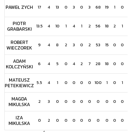
PAWEŁ ZYCH
17
4
13
0
3
0
3
68
19
1
0
3
PIOTR
13.5
4
10
1
4
1
2
56
18
2
1
1
GRABARSKI
ROBERT
9
4
8
2
3
0
2
53
15
0
0
1
WIECZOREK
ADAM
6
4
5
0
4
2
7
28
18
0
0
1
KOLCZYŃSKI
MATEUSZ
5.5
4
1
0
0
0
0
100
1
0
1
4
PETEKIEWICZ
MAGDA
2
3
0
0
0
0
0
0
0
0
0
2
MIKULSKA
IZA
0
2
0
0
0
0
0
0
0
0
0
0
MIKULSKA