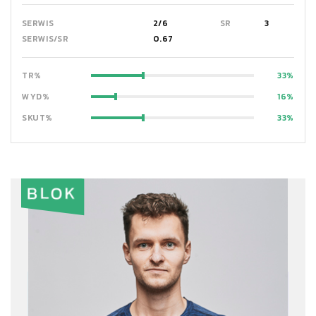
SERWIS
2/6
SR
3
SERWIS/SR
0.67
TR%
33
WYD%
16
SKUT%
33
BLOK