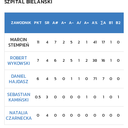
SZPITAL BIELAŃSKI
ZAWODNIK
PKT
SR
A#
A+
A-
A/
A=
A%
∑A
B1
B2
S
MARCIN
11
4
7
2
5
2
1
41
17
1
0
3
STEMPIEŃ
ROBERT
7
4
6
2
5
1
2
38
16
1
0
0
WYKOWSKI
DANIEL
6
4
5
0
1
1
0
71
7
0
0
1
HAJDASZ
SEBASTIAN
0.5
3
0
0
0
0
1
0
1
0
1
0
KAMIŃSKI
NATALIA
0
4
0
0
0
0
0
0
0
0
0
0
CZARNECKA