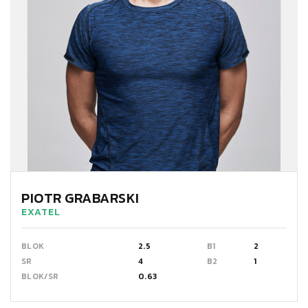
PIOTR GRABARSKI
EXATEL
BLOK
2.5
B1
2
SR
4
B2
1
BLOK/SR
0.63