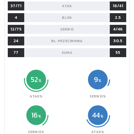
37/71
18/41
ATAK
4
2.5
BLOK
12/75
4/46
SERWIS
24
30.5
BŁ. PRZECIWNIKA
77
55
SUMA
52
9
ATAK%
SERWIS%
16
44
SERWIS%
ATAK%