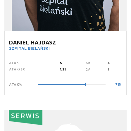
DANIEL HAJDASZ
SZPITAL BIELAŃSKI
ATAK
5
SR
4
ATAK/SR
1.25
∑A
7
ATAK%
71
SERWIS