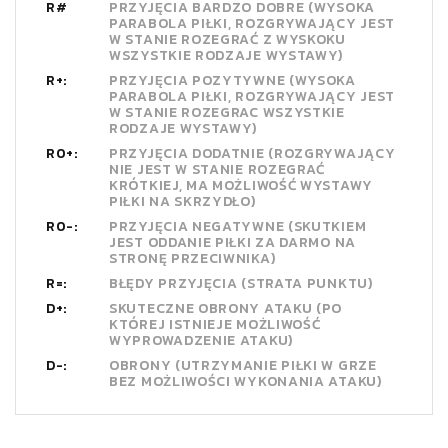
R#
PRZYJĘCIA BARDZO DOBRE (WYSOKA
PARABOLA PIŁKI, ROZGRYWAJĄCY JEST
W STANIE ROZEGRAĆ Z WYSKOKU
WSZYSTKIE RODZAJE WYSTAWY)
R+:
PRZYJĘCIA POZYTYWNE (WYSOKA
PARABOLA PIŁKI, ROZGRYWAJĄCY JEST
W STANIE ROZEGRAC WSZYSTKIE
RODZAJE WYSTAWY)
R0+:
PRZYJĘCIA DODATNIE (ROZGRYWAJĄCY
NIE JEST W STANIE ROZEGRAĆ
KRÓTKIEJ, MA MOŻLIWOŚĆ WYSTAWY
PIŁKI NA SKRZYDŁO)
R0-:
PRZYJĘCIA NEGATYWNE (SKUTKIEM
JEST ODDANIE PIŁKI ZA DARMO NA
STRONĘ PRZECIWNIKA)
R=:
BŁĘDY PRZYJĘCIA (STRATA PUNKTU)
D+:
SKUTECZNE OBRONY ATAKU (PO
KTÓREJ ISTNIEJE MOŻLIWOŚĆ
WYPROWADZENIE ATAKU)
D-:
OBRONY (UTRZYMANIE PIŁKI W GRZE
BEZ MOŻLIWOŚCI WYKONANIA ATAKU)