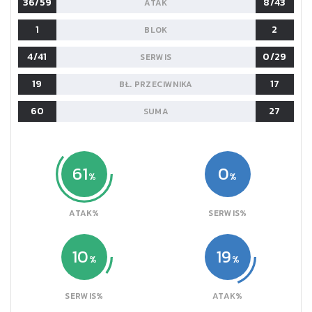
36/59
8/43
ATAK
1
2
BLOK
4/41
0/29
SERWIS
19
17
BŁ. PRZECIWNIKA
60
27
SUMA
61
0
ATAK%
SERWIS%
10
19
SERWIS%
ATAK%