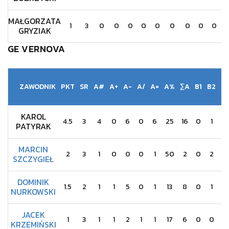
MAŁGORZATA
1
3
0
0
0
0
0
0
0
0
0
GRYZIAK
GE VERNOVA
ZAWODNIK
PKT
SR
A#
A+
A-
A/
A=
A%
∑A
B1
B2
S
KAROL
4.5
3
4
0
6
0
6
25
16
0
1
0
PATYRAK
MARCIN
2
3
1
0
0
0
1
50
2
0
2
0
SZCZYGIEŁ
DOMINIK
1.5
2
1
1
5
0
1
13
8
0
1
0
NURKOWSKI
JACEK
1
3
1
1
2
1
1
17
6
0
0
0
KRZEMIŃSKI