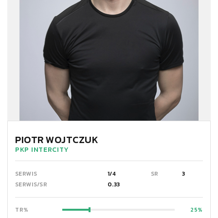
PIOTR WOJTCZUK
PKP INTERCITY
SERWIS
1/4
SR
3
SERWIS/SR
0.33
TR%
25