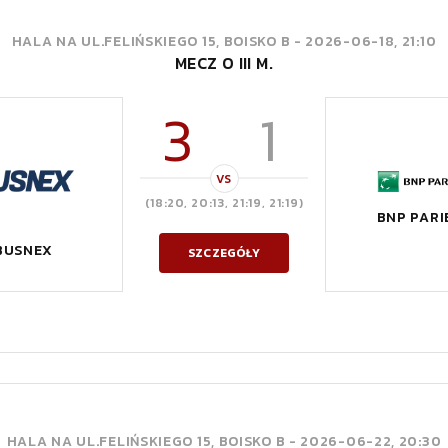
HALA NA UL.FELIŃSKIEGO 15, BOISKO B -
2026-06-18, 21:10
MECZ O III M.
3
1
VS
(18:20, 20:13, 21:19, 21:19)
BNP PARI
BUSNEX
SZCZEGÓŁY
HALA NA UL.FELIŃSKIEGO 15, BOISKO B -
2026-06-22, 20:30