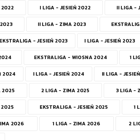
A 2022
I LIGA - JESIEŃ 2022
II LIGA -
 2023
II LIGA - ZIMA 2023
EKSTRALIG
EKSTRALIGA - JESIEŃ 2023
I LIGA - JESIEŃ 2023
 2024
EKSTRALIGA - WIOSNA 2024
1 L
Ń 2024
I LIGA - JESIEŃ 2024
II LIGA - JESIE
A 2025
2 LIGA - ZIMA 2025
3 LIGA -
A 2025
EKSTRALIGA - JESIEŃ 2025
1 
ZIMA 2026
1 LIGA - ZIMA 2026
2 LI