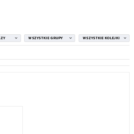
AZY
WSZYSTKIE GRUPY
WSZYSTKIE KOLEJKI