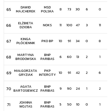
DAWID
MSD
65
8
73
30
6
0
MAJCHEREK
POLSKA
ELŻBIETA
66
NOKS
11
100
47
3
11
DZIOBA
KINGA
67
PKO BP
10
91
34
0
8
PŁÓCIENNIK
MARTYNA
BNP
68
6
60
13
2
1
BRODOWSKA
PARIBAS
MAŁGORZATA
PKP
69
10
91
42
2
6
GRYZIAK
INTERCITY
AGATA
BNP
70
9
90
24
1
2
BARTOSIEWICZ
PARIBAS
JOANNA
BNP
71
5
50
10
0
1
WOJTAS
PARIBAS