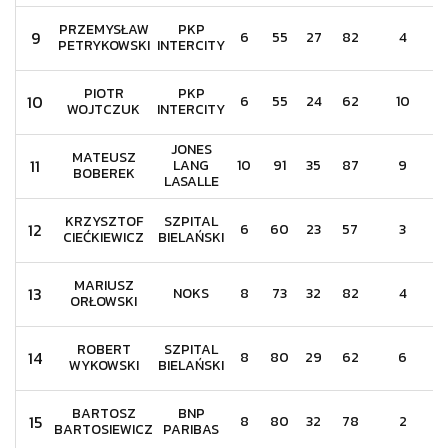
PRZEMYSŁAW
PKP
9
6
55
27
82
4
PETRYKOWSKI
INTERCITY
PIOTR
PKP
10
6
55
24
62
10
WOJTCZUK
INTERCITY
JONES
MATEUSZ
11
LANG
10
91
35
87
9
BOBEREK
LASALLE
KRZYSZTOF
SZPITAL
12
6
60
23
57
3
CIEĆKIEWICZ
BIELAŃSKI
MARIUSZ
13
NOKS
8
73
32
82
4
ORŁOWSKI
ROBERT
SZPITAL
14
8
80
29
62
6
WYKOWSKI
BIELAŃSKI
BARTOSZ
BNP
15
8
80
32
78
2
BARTOSIEWICZ
PARIBAS