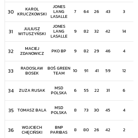
JONES
KAROL
30
LANG
7
64
26
43
3
KRUCZKOWSKI
LASALLE
JONES
JULIUSZ
31
LANG
9
82
32
42
14
WITUSZYŃSKI
LASALLE
MACIEJ
32
PKO BP
9
82
29
46
4
ZDANOWICZ
RADOSŁAW
BOŚ GREEN
33
10
91
41
59
12
BOSEK
TEAM
MSD
34
ZUZA RUSAK
6
55
22
31
6
POLSKA
MSD
35
TOMASZ BALA
8
73
30
45
4
POLSKA
WOJCIECH
BNP
36
8
80
26
42
2
CHĘCIŃSKI
PARIBAS