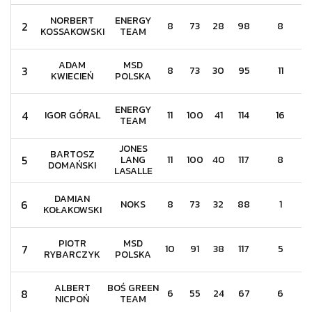
NORBERT
ENERGY
2
8
73
28
98
8
KOSSAKOWSKI
TEAM
ADAM
MSD
3
8
73
30
95
11
KWIECIEŃ
POLSKA
ENERGY
4
IGOR GÓRAL
11
100
41
114
16
TEAM
JONES
BARTOSZ
5
LANG
11
100
40
117
8
DOMAŃSKI
LASALLE
DAMIAN
6
NOKS
8
73
32
88
1
KOŁAKOWSKI
PIOTR
MSD
7
10
91
38
117
5
RYBARCZYK
POLSKA
ALBERT
BOŚ GREEN
8
6
55
24
67
6
NICPOŃ
TEAM