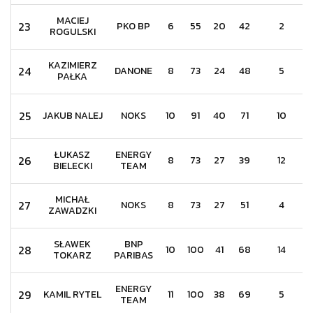
MACIEJ
23
PKO BP
6
55
20
42
2
ROGULSKI
KAZIMIERZ
24
DANONE
8
73
24
48
5
PAŁKA
25
JAKUB NALEJ
NOKS
10
91
40
71
10
ŁUKASZ
ENERGY
26
8
73
27
39
12
BIELECKI
TEAM
MICHAŁ
27
NOKS
8
73
27
51
4
ZAWADZKI
SŁAWEK
BNP
28
10
100
41
68
14
TOKARZ
PARIBAS
ENERGY
29
KAMIL RYTEL
11
100
38
69
5
TEAM