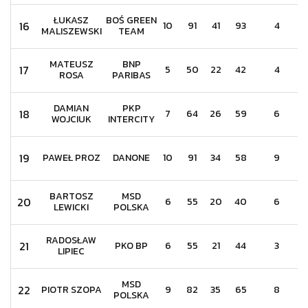
ŁUKASZ
BOŚ GREEN
16
10
91
41
93
4
MALISZEWSKI
TEAM
MATEUSZ
BNP
17
5
50
22
42
4
ROSA
PARIBAS
DAMIAN
PKP
18
7
64
26
59
6
WOJCIUK
INTERCITY
19
PAWEŁ PROZ
DANONE
10
91
34
58
9
BARTOSZ
MSD
20
6
55
20
40
6
LEWICKI
POLSKA
RADOSŁAW
21
PKO BP
6
55
21
44
3
LIPIEC
MSD
22
PIOTR SZOPA
9
82
35
65
8
POLSKA