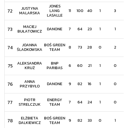
JONES
JUSTYNA
72
LANG
11
100
40
1
3
MALARSKA
LASALLE
MACIEJ
73
DANONE
7
64
23
1
1
BUŁATOWICZ
JOANNA
BOŚ GREEN
74
8
73
28
0
2
ŚLADKOWSKA
TEAM
ALEKSANDRA
BNP
75
6
60
21
1
0
KRUŻ
PARIBAS
ANNA
76
DANONE
9
82
16
1
0
PRZYBYŁO
PIOTR
ENERGY
77
7
64
24
1
0
STRELCZUK
TEAM
ELŻBIETA
BOŚ GREEN
78
9
82
33
0
1
DALKIEWICZ
TEAM