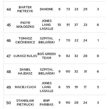
BARTEK
44
DANONE
8
73
23
29
3
PIETRZYK
JONES
PIOTR
45
LANG
10
91
37
23
6
WOŁODŹKO
LASALLE
TOMASZ
SZPITAL
46
7
70
22
24
1
CIEĆKIEWICZ
BIELAŃSKI
BOŚ GREEN
47
ŁUKASZ KULAS
9
82
32
28
8
TEAM
DANIEL
SZPITAL
48
9
90
32
31
6
HAJDASZ
BIELAŃSKI
JONES
49
MACIEJ CUCH
LANG
6
55
19
17
5
LASALLE
STANISŁAW
BNP
50
9
90
28
24
3
PIETRUCKI
PARIBAS