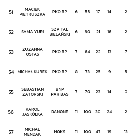
MACIEK
51
PKO BP
6
55
17
14
2
PIETRUSZKA
SZPITAL
52
SAMA YURI
6
60
21
16
2
BIELAŃSKI
ZUZANNA
53
PKO BP
7
64
22
13
7
OSTAS
54
MICHAŁ KUREK
PKO BP
8
73
25
9
5
SEBASTIAN
BNP
55
7
70
23
14
0
ZATORSKI
PARIBAS
KAROL
56
DANONE
11
100
30
24
2
JASKÓŁKA
MICHAŁ
57
NOKS
11
100
47
19
13
MENDAK