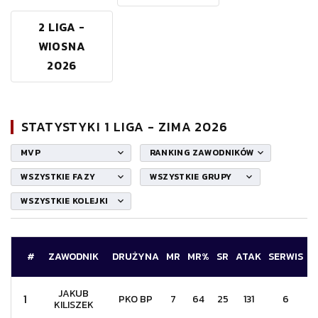
2 LIGA -
WIOSNA
2026
STATYSTYKI 1 LIGA - ZIMA 2026
MVP
RANKING ZAWODNIKÓW
WSZYSTKIE FAZY
WSZYSTKIE GRUPY
WSZYSTKIE KOLEJKI
#
ZAWODNIK
DRUŻYNA
MR
MR%
SR
ATAK
SERWIS
B
JAKUB
1
PKO BP
7
64
25
131
6
KILISZEK