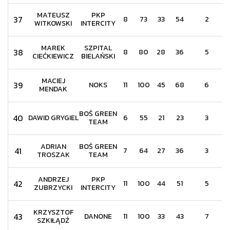
MATEUSZ
PKP
37
8
73
33
54
2
WITKOWSKI
INTERCITY
MAREK
SZPITAL
38
8
80
28
36
5
CIEĆKIEWICZ
BIELAŃSKI
MACIEJ
39
NOKS
11
100
45
68
6
MENDAK
BOŚ GREEN
40
DAWID GRYGIEL
6
55
21
23
3
TEAM
ADRIAN
BOŚ GREEN
41
7
64
27
36
3
TROSZAK
TEAM
ANDRZEJ
PKP
42
11
100
44
51
5
ZUBRZYCKI
INTERCITY
KRZYSZTOF
43
DANONE
11
100
33
43
7
SZKIŁĄDŹ