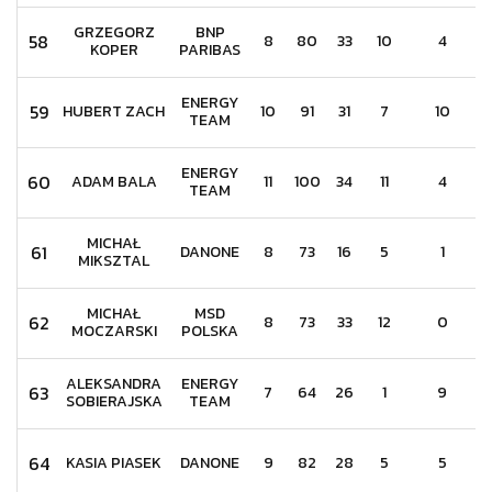
GRZEGORZ
BNP
58
8
80
33
10
4
KOPER
PARIBAS
ENERGY
59
HUBERT ZACH
10
91
31
7
10
TEAM
ENERGY
60
ADAM BALA
11
100
34
11
4
TEAM
MICHAŁ
61
DANONE
8
73
16
5
1
MIKSZTAL
MICHAŁ
MSD
62
8
73
33
12
0
MOCZARSKI
POLSKA
ALEKSANDRA
ENERGY
63
7
64
26
1
9
SOBIERAJSKA
TEAM
64
KASIA PIASEK
DANONE
9
82
28
5
5