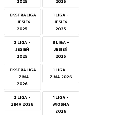
2025
2025
EKSTRALIGA
1 LIGA -
- JESIEŃ
JESIEŃ
2025
2025
2 LIGA -
3 LIGA -
JESIEŃ
JESIEŃ
2025
2025
EKSTRALIGA
1 LIGA -
- ZIMA
ZIMA 2026
2026
2 LIGA -
1 LIGA -
ZIMA 2026
WIOSNA
2026