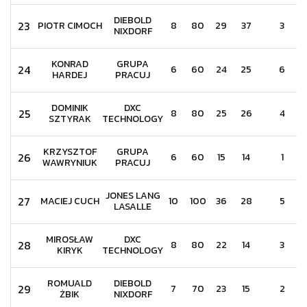
DIEBOLD
23
PIOTR CIMOCH
8
80
29
37
3
NIXDORF
KONRAD
GRUPA
24
6
60
24
25
6
HARDEJ
PRACUJ
DOMINIK
DXC
25
8
80
25
26
4
SZTYRAK
TECHNOLOGY
KRZYSZTOF
GRUPA
26
6
60
15
14
1
WAWRYNIUK
PRACUJ
JONES LANG
27
MACIEJ CUCH
10
100
36
28
5
LASALLE
MIROSŁAW
DXC
28
8
80
22
14
3
KIRYK
TECHNOLOGY
ROMUALD
DIEBOLD
29
7
70
23
15
2
ŻBIK
NIXDORF