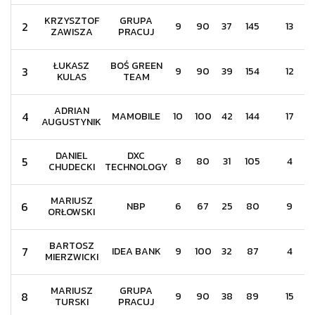
KRZYSZTOF
GRUPA
2
9
90
37
145
13
ZAWISZA
PRACUJ
ŁUKASZ
BOŚ GREEN
3
9
90
39
154
12
KULAS
TEAM
ADRIAN
4
MAMOBILE
10
100
42
144
17
AUGUSTYNIK
DANIEL
DXC
5
8
80
31
105
4
CHUDECKI
TECHNOLOGY
MARIUSZ
6
NBP
6
67
25
80
9
ORŁOWSKI
BARTOSZ
7
IDEA BANK
9
100
32
87
4
MIERZWICKI
MARIUSZ
GRUPA
8
9
90
38
89
15
TURSKI
PRACUJ