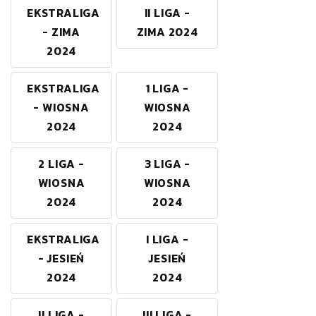
EKSTRALIGA
II LIGA -
- ZIMA
ZIMA 2024
2024
EKSTRALIGA
1 LIGA -
- WIOSNA
WIOSNA
2024
2024
2 LIGA -
3 LIGA -
WIOSNA
WIOSNA
2024
2024
EKSTRALIGA
I LIGA -
- JESIEŃ
JESIEŃ
2024
2024
II LIGA -
III LIGA -