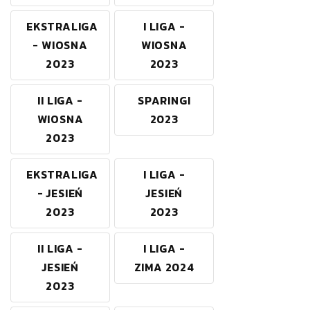
EKSTRALIGA
I LIGA -
- WIOSNA
WIOSNA
2023
2023
II LIGA -
SPARINGI
WIOSNA
2023
2023
EKSTRALIGA
I LIGA -
- JESIEŃ
JESIEŃ
2023
2023
II LIGA -
I LIGA -
JESIEŃ
ZIMA 2024
2023