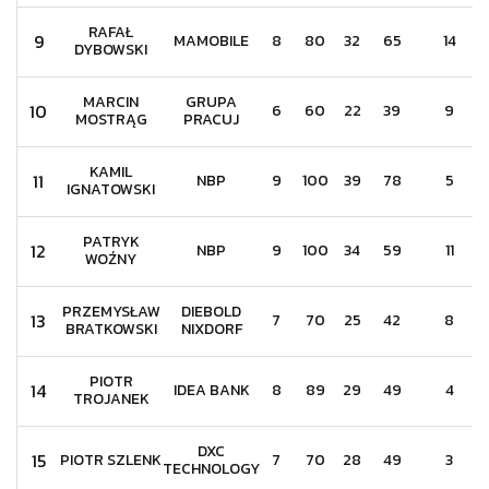
RAFAŁ
9
MAMOBILE
8
80
32
65
14
DYBOWSKI
MARCIN
GRUPA
10
6
60
22
39
9
MOSTRĄG
PRACUJ
KAMIL
11
NBP
9
100
39
78
5
IGNATOWSKI
PATRYK
12
NBP
9
100
34
59
11
WOŹNY
PRZEMYSŁAW
DIEBOLD
13
7
70
25
42
8
BRATKOWSKI
NIXDORF
PIOTR
14
IDEA BANK
8
89
29
49
4
TROJANEK
DXC
15
PIOTR SZLENK
7
70
28
49
3
TECHNOLOGY