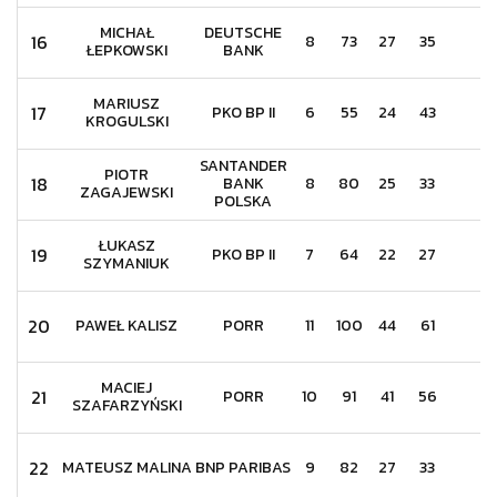
MICHAŁ
DEUTSCHE
16
8
73
27
35
8
ŁEPKOWSKI
BANK
MARIUSZ
17
PKO BP II
6
55
24
43
3
KROGULSKI
SANTANDER
PIOTR
18
BANK
8
80
25
33
9
ZAGAJEWSKI
POLSKA
ŁUKASZ
19
PKO BP II
7
64
22
27
11
SZYMANIUK
20
PAWEŁ KALISZ
PORR
11
100
44
61
11
MACIEJ
21
PORR
10
91
41
56
7
SZAFARZYŃSKI
22
MATEUSZ MALINA
BNP PARIBAS
9
82
27
33
4