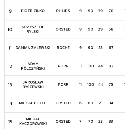
9
PIOTR ZINKO
PHILIPS
9
90
39
78
12
KRZYSZTOF
10
ORSTED
9
90
29
58
10
RYLSKI
11
DAMIAN ZALEWSKI
ROCHE
9
90
33
67
7
ADAM
12
PORR
11
100
44
82
11
RÓLCZYŃSKI
JAROSŁAW
13
PORR
11
100
44
75
18
BYSZEWSKI
14
MICHAŁ BIELEC
ORSTED
6
60
21
34
9
MICHAŁ
15
ORSTED
7
70
23
33
8
KACZOROWSKI