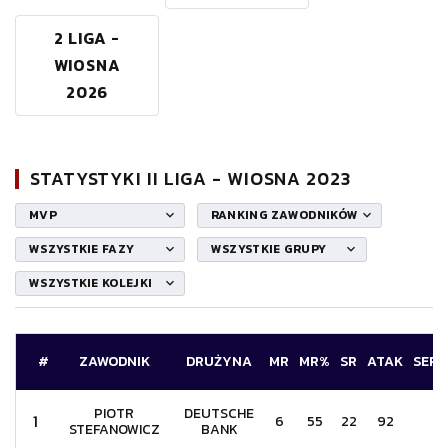
2 LIGA -
WIOSNA
2026
STATYSTYKI II LIGA - WIOSNA 2023
MVP
RANKING ZAWODNIKÓW
WSZYSTKIE FAZY
WSZYSTKIE GRUPY
WSZYSTKIE KOLEJKI
#
ZAWODNIK
DRUŻYNA
MR
MR%
SR
ATAK
SERW
PIOTR
DEUTSCHE
1
6
55
22
92
11
STEFANOWICZ
BANK