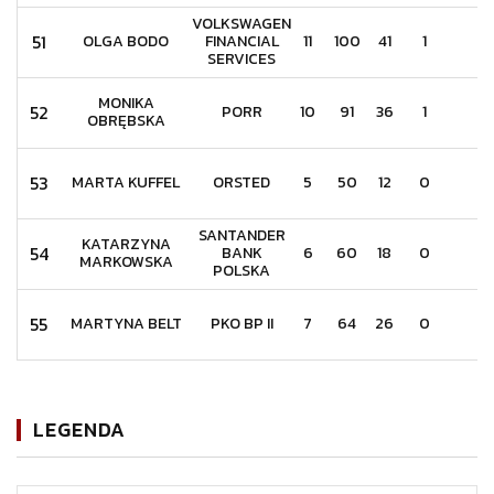
VOLKSWAGEN
51
OLGA BODO
FINANCIAL
11
100
41
1
3
SERVICES
MONIKA
52
PORR
10
91
36
1
2
OBRĘBSKA
53
MARTA KUFFEL
ORSTED
5
50
12
0
1
SANTANDER
KATARZYNA
54
BANK
6
60
18
0
1
MARKOWSKA
POLSKA
55
MARTYNA BELT
PKO BP II
7
64
26
0
1
LEGENDA