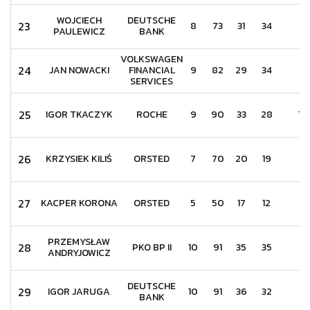
WOJCIECH
DEUTSCHE
23
8
73
31
34
6
PAULEWICZ
BANK
VOLKSWAGEN
24
JAN NOWACKI
FINANCIAL
9
82
29
34
7
SERVICES
25
IGOR TKACZYK
ROCHE
9
90
33
28
18
26
KRZYSIEK KILIŚ
ORSTED
7
70
20
19
7
27
KACPER KORONA
ORSTED
5
50
17
12
8
PRZEMYSŁAW
28
PKO BP II
10
91
35
35
6
ANDRYJOWICZ
DEUTSCHE
29
IGOR JARUGA
10
91
36
32
9
BANK