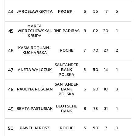
44
JAROSŁAW GRYTA
PKO BP II
6
55
17
5
1
MARTA
45
WIERZCHOWSKA-
BNP PARIBAS
9
82
30
1
8
KRUPA
KASIA ROQUAIN-
46
ROCHE
7
70
27
2
5
KUCHARSKA
SANTANDER
47
ANETA WALCZUK
BANK
5
50
14
1
2
POLSKA
SANTANDER
48
PAULINA PUŚCIAN
BANK
6
60
18
3
1
POLSKA
DEUTSCHE
49
BEATA PASTUSIAK
8
73
31
1
4
BANK
50
PAWEŁ JAROSZ
ROCHE
5
50
7
0
1