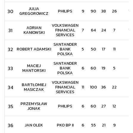
JULIA
30
PHILIPS
9
90
38
26
15
GREGOROWICZ
VOLKSWAGEN
ADRIAN
31
FINANCIAL
7
64
24
7
15
KANIOWSKI
SERVICES
SANTANDER
32
ROBERT ADAMSKI
BANK
5
50
17
11
5
POLSKA
SANTANDER
MACIEJ
33
BANK
6
60
19
5
6
MANTORSKI
POLSKA
VOLKSWAGEN
BARTŁOMIEJ
34
FINANCIAL
11
100
36
22
6
MASICZAK
SERVICES
PRZEMYSŁAW
35
PHILIPS
6
60
27
12
9
JONAK
36
JAN OLEK
PKO BP II
6
55
21
9
7