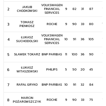
VOLKSWAGEN
JAKUB
2
FINANCIAL
9
82
31
87
17
CHODKOWSKI
SERVICES
TOMASZ
3
ROCHE
9
90
33
80
19
PIENKOSZ
VOLKSWAGEN
ŁUKASZ
4
FINANCIAL
10
91
36
105
13
SUCHODOLSKI
SERVICES
5
SŁAWEK TOKARZ
BNP PARIBAS
11
100
36
90
15
ŁUKASZ
6
PHILIPS
5
50
20
45
6
WITASZEWSKI
7
RAFAŁ GRYKO
BNP PARIBAS
10
91
32
84
4
MARCIN
8
ROCHE
9
90
33
75
12
POŻAROWSZCZYK