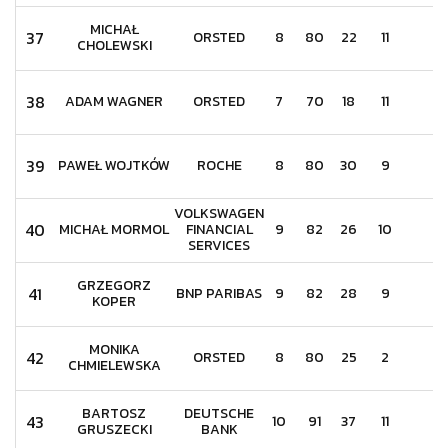
MICHAŁ
37
ORSTED
8
80
22
11
4
CHOLEWSKI
38
ADAM WAGNER
ORSTED
7
70
18
11
1
39
PAWEŁ WOJTKÓW
ROCHE
8
80
30
9
8
VOLKSWAGEN
40
MICHAŁ MORMOL
FINANCIAL
9
82
26
10
5
SERVICES
GRZEGORZ
41
BNP PARIBAS
9
82
28
9
3
KOPER
MONIKA
42
ORSTED
8
80
25
2
9
CHMIELEWSKA
BARTOSZ
DEUTSCHE
43
10
91
37
11
2
GRUSZECKI
BANK