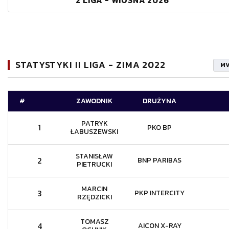
2 LIGA - WIOSNA 2026
STATYSTYKI II LIGA - ZIMA 2022
M
#
ZAWODNIK
DRUŻYNA
PATRYK
1
PKO BP
ŁABUSZEWSKI
STANISŁAW
2
BNP PARIBAS
PIETRUCKI
MARCIN
3
PKP INTERCITY
RZĘDZICKI
TOMASZ
4
AICON X-RAY