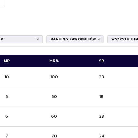
VP
RANKING ZAWODNIKÓW
WSZYSTKIE F
MR
MR%
SR
10
100
38
5
50
18
6
60
23
7
70
24