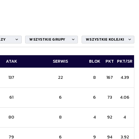
AZY
WSZYSTKIE GRUPY
WSZYSTKIE KOLEJKI
ATAK
SERWIS
BLOK
PKT
PKT/SR
137
22
8
167
4.39
61
6
6
73
4.06
80
8
4
92
4
79
6
9
94
3.92